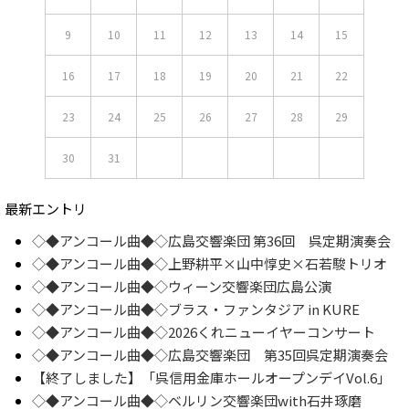
9
10
11
12
13
14
15
16
17
18
19
20
21
22
23
24
25
26
27
28
29
30
31
最新エントリ
◇◆アンコール曲◆◇広島交響楽団 第36回 呉定期演奏会
◇◆アンコール曲◆◇上野耕平×山中惇史×石若駿トリオ
◇◆アンコール曲◆◇ウィーン交響楽団広島公演
◇◆アンコール曲◆◇ブラス・ファンタジア in KURE
◇◆アンコール曲◆◇2026くれニューイヤーコンサート
◇◆アンコール曲◆◇広島交響楽団 第35回呉定期演奏会
【終了しました】「呉信用金庫ホールオープンデイVol.6」
◇◆アンコール曲◆◇ベルリン交響楽団with石井琢磨