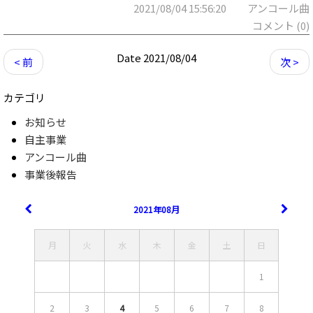
2021/08/04 15:56:20 アンコール曲
コメント (0)
Date 2021/08/04
< 前
次 >
カテゴリ
お知らせ
自主事業
アンコール曲
事業後報告
2021年08月
月
火
水
木
金
土
日
1
2
3
4
5
6
7
8