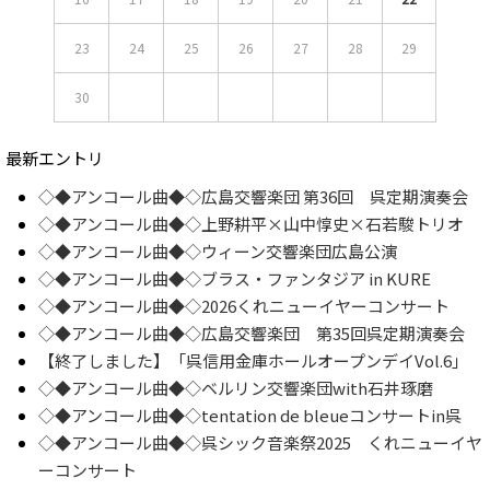
23
24
25
26
27
28
29
30
最新エントリ
◇◆アンコール曲◆◇広島交響楽団 第36回 呉定期演奏会
◇◆アンコール曲◆◇上野耕平×山中惇史×石若駿トリオ
◇◆アンコール曲◆◇ウィーン交響楽団広島公演
◇◆アンコール曲◆◇ブラス・ファンタジア in KURE
◇◆アンコール曲◆◇2026くれニューイヤーコンサート
◇◆アンコール曲◆◇広島交響楽団 第35回呉定期演奏会
【終了しました】「呉信用金庫ホールオープンデイVol.6」
◇◆アンコール曲◆◇ベルリン交響楽団with石井琢磨
◇◆アンコール曲◆◇tentation de bleueコンサートin呉
◇◆アンコール曲◆◇呉シック音楽祭2025 くれニューイヤ
ーコンサート