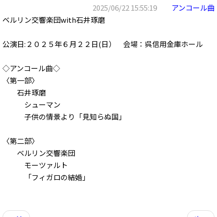
2025/06/22 15:55:19
アンコール曲
ベルリン交響楽団with石井琢磨
公演日:２０２５年６月２２日(日） 会場：呉信用金庫ホール
◇アンコール曲◇
〈第一部〉
石井琢磨
シューマン
子供の情景より「見知らぬ国」
〈第二部〉
ベルリン交響楽団
モーツァルト
「フィガロの結婚」