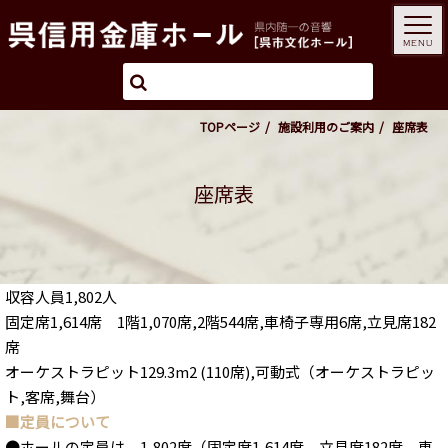
MENU
TOPページ
施設利用のご案内
座席表
座席表
収容人員1,802人
固定席1,614席 1階1,070席,2階544席,車椅子専用6席,立見席182
席
オーケストラピット129.3m2 (110席),可動式（オーケストラピッ
ト,客席,舞台）
■定員について
●ホールの定員は、1,802席（固定席1,614席、立見席182席、車