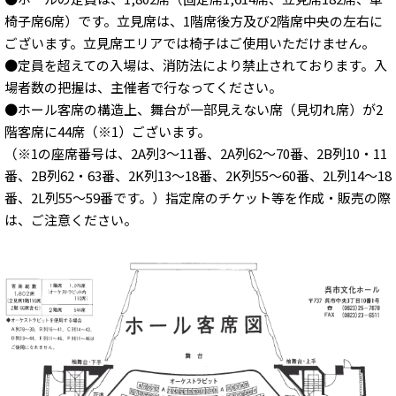
椅子席6席）です。立見席は、1階席後方及び2階席中央の左右に
ございます。立見席エリアでは椅子はご使用いただけません。
●定員を超えての入場は、消防法により禁止されております。入
場者数の把握は、主催者で行なってください。
●ホール客席の構造上、舞台が一部見えない席（見切れ席）が2
階客席に44席（※1）ございます。
（※1の座席番号は、2A列3～11番、2A列62～70番、2B列10・11
番、2B列62・63番、2K列13～18番、2K列55～60番、2L列14～18
番、2L列55～59番です。）指定席のチケット等を作成・販売の際
は、ご注意ください。