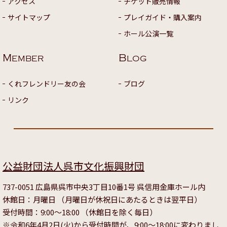
アクセス
チケット販売情報
サイトマップ
プレイガイド・購入案内
ホール公演一覧
M
B
EMBER
LOG
くれフレンドリー友の会
ブログ
リンク
公益財団法人呉市文化振興財団
737-0051 広島県呉市中央3丁目10番1号 呉信用金庫ホール内
休館日：月曜日 （月曜日が休祝日にあたるときは翌平日）
受付時間：9:00～18:00 （休館日を除く毎日）
※令和6年4月2日(火)から受付時間が、9:00～18:00に変わりまし