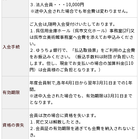
３. 法人会員・・・10,000円
※途中入会された場合でも年会費は変わりません。
ご入会は,随時入会受付けいたしております。
１. 呉信用金庫ホール（呉市文化ホール）事務室(2F)又
は呉市立美術館事務室へ会費を添えてお申込みくださ
い。
入会手続
２. ゆうちょ銀行で、「払込取扱票」をご利用の上会費
をお振込みください。（振込手数料は財団 が負担いた
します。但し、現金でお支払いの場合の加算料金(110
円）は会員様のご負担となります。）
年度会員制で,各年4月1日から翌年3月31日までの1年
間。
有効期限
※途中入会された場合でも、有効期限は3月31日まで
となります。
会員は次の場合に資格を失います。
１. 死亡又は解散したとき。
資格の喪失
２. 会員証の有効期限を過ぎても会費を納入されないと
き。