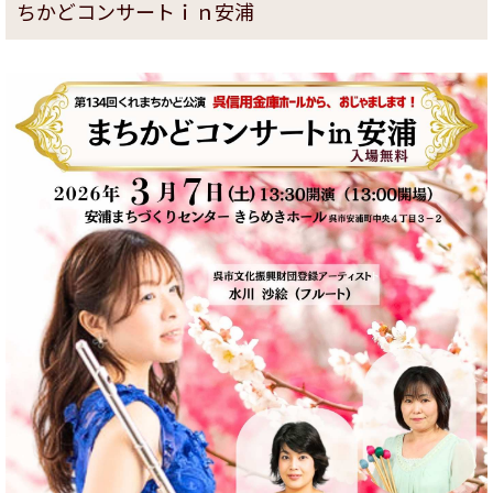
ちかどコンサートｉｎ安浦