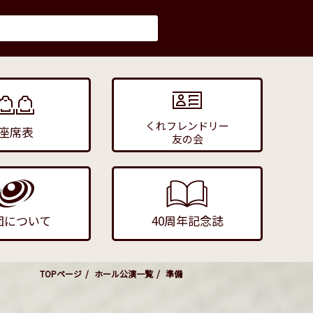
くれフレンドリー
座席表
友の会
団について
40周年記念誌
TOPページ
ホール公演一覧
準備