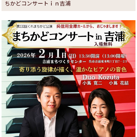
ちかどコンサートｉｎ吉浦