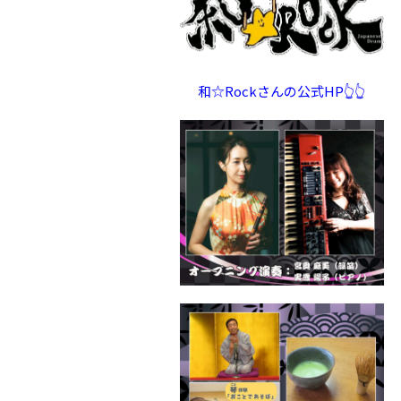
和☆Rockさんの公式HP👆👆