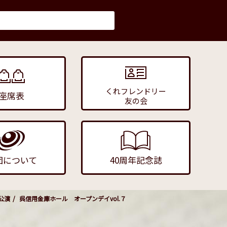
くれフレンドリー
座席表
友の会
団について
40周年記念誌
公演
呉信用金庫ホール オープンデイvol.７