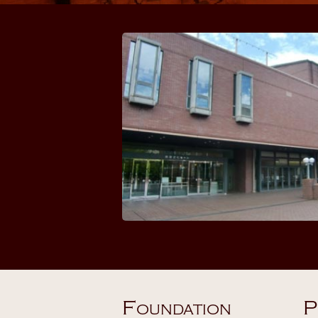
F
P
OUNDATION