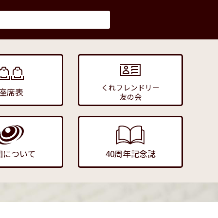
くれフレンドリー
座席表
友の会
団について
40周年記念誌