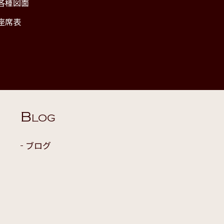
各種図面
座席表
B
LOG
ブログ