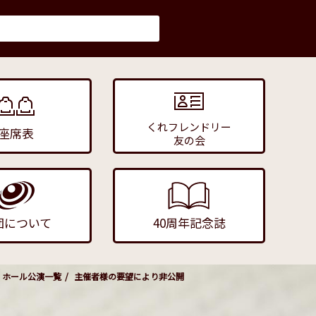
くれフレンドリー
座席表
友の会
団について
40周年記念誌
ホール公演一覧
主催者様の要望により非公開