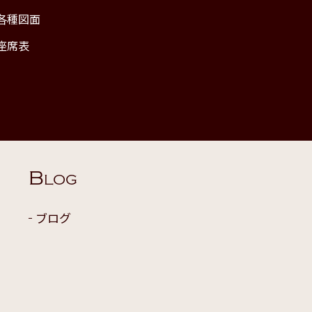
各種図面
座席表
B
LOG
ブログ