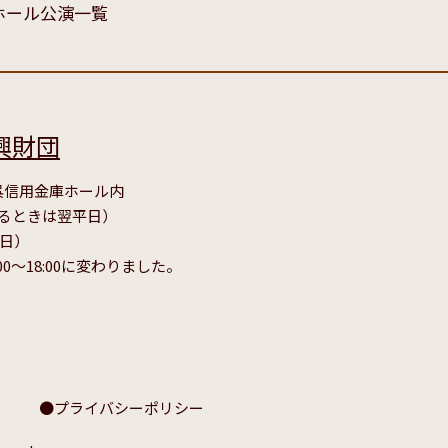
ホール公演一覧
興財団
号 呉信用金庫ホール内
たるときは翌平日）
毎日）
00～18:00に変わりました。
プライバシーポリシー