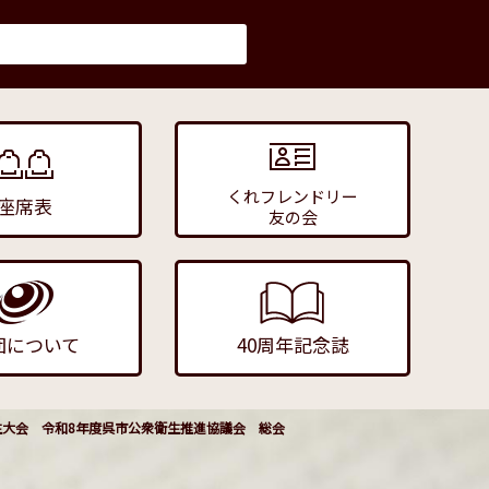
くれフレンドリー
座席表
友の会
団について
40周年記念誌
生大会 令和8年度呉市公衆衛生推進協議会 総会