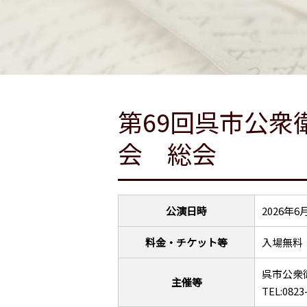
第69回呉市公衆
会 総会
公演日時
2026年
料金・チケット等
入場無料
呉市公衆
主催等
TEL:0823