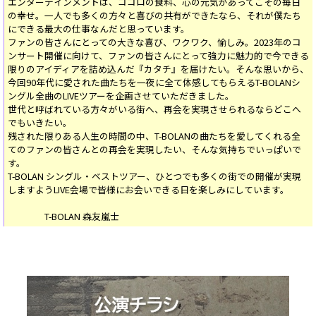
エンターテインメントは、ココロの食料、心の元気があってこその毎日
の幸せ。一人でも多くの方々と喜びの共有ができたなら、それが僕たち
にできる最大の仕事なんだと思っています。
ファンの皆さんにとっての大きな喜び、ワクワク、愉しみ。2023年のコ
ンサート開催に向けて、ファンの皆さんにとって強力に魅力的で今できる
限りのアイディアを詰め込んだ『カタチ』を届けたい。そんな思いから、
今回90年代に愛された曲たちを一夜に全て体感してもらえるT-BOLANシ
ングル全曲のLIVEツアーを企画させていただきました。
世代と呼ばれている方々がいる街へ、再会を実現させられるならどこへ
でもいきたい。
残された限りある人生の時間の中、T-BOLANの曲たちを愛してくれる全
てのファンの皆さんとの再会を実現したい、そんな気持ちでいっぱいで
す。
T-BOLAN シングル・ベストツアー、ひとつでも多くの街での開催が実現
しますようLIVE会場で皆様にお会いできる日を楽しみにしています。
T-BOLAN 森友嵐士