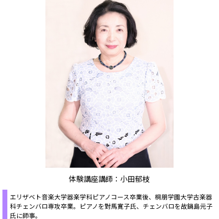
体験講座講師：小田郁枝
エリザベト音楽大学器楽学科ピアノコース卒業後、桐朋学園大学古楽器
科チェンバロ専攻卒業。ピアノを對馬寛子氏、チェンバロを故鍋島元子
氏に師事。