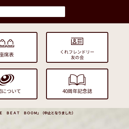
くれフレンドリー
座席表
友の会
団について
40周年記念誌
Ｅ ＢＥＡＴ ＢＯＯＭ」（中止となりました）