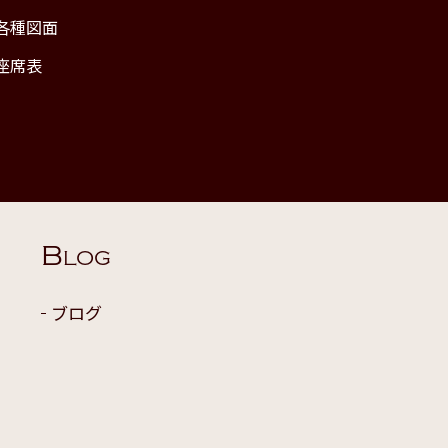
各種図面
座席表
B
LOG
ブログ