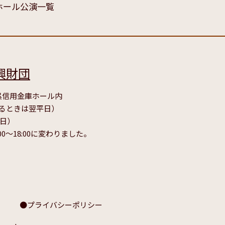
ホール公演一覧
興財団
号 呉信用金庫ホール内
たるときは翌平日）
毎日）
00～18:00に変わりました。
プライバシーポリシー