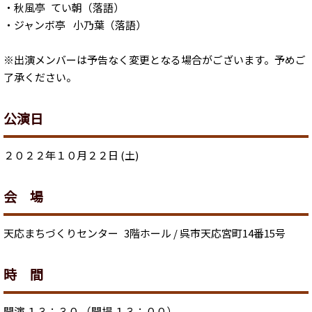
・秋風亭 てい朝（落語）
・ジャンボ亭 小乃葉（落語）
※出演メンバーは予告なく変更となる場合がございます。予めご
了承ください。
公演日
２０２２年１０月２２日 (土)
会 場
天応まちづくりセンター 3階ホール / 呉市天応宮町14番15号
時 間
開演 １３：３０ （開場 １３：００）