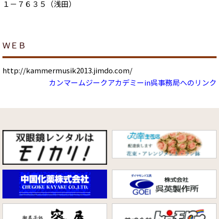
１－７６３５（浅田）
ＷＥＢ
http://kammermusik2013.jimdo.com/
カンマームジークアカデミーin呉事務局へのリンク