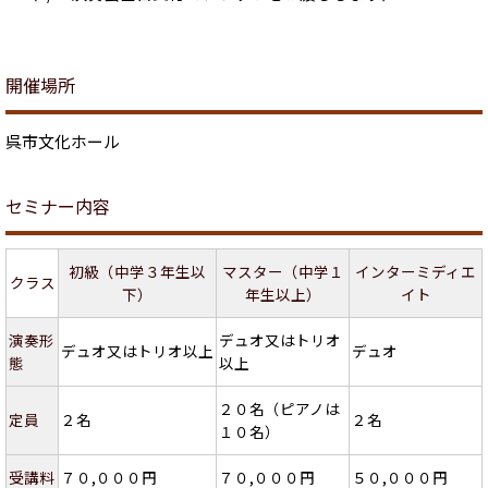
開催場所
呉市文化ホール
セミナー内容
初級（中学３年生以
マスター（中学１
インターミディエ
クラス
下）
年生以上）
イト
演奏形
デュオ又はトリオ
デュオ又はトリオ以上
デュオ
態
以上
２０名（ピアノは
定員
２名
２名
１０名）
受講料
７０,０００円
７０,０００円
５０,０００円