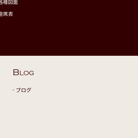
各種図面
座席表
B
LOG
ブログ