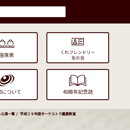
くれフレンドリー
座席表
友の会
団について
40周年記念誌
ル公演一覧
平成２９年度オーケストラ鑑賞教室