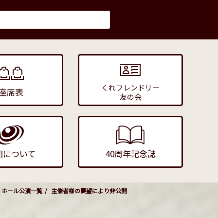
くれフレンドリー
座席表
友の会
団について
40周年記念誌
ホール公演一覧
主催者様の要望により非公開