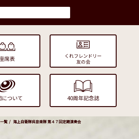
くれフレンドリー
座席表
友の会
団について
40周年記念誌
一覧
海上自衛隊呉音楽隊 第４７回定期演奏会