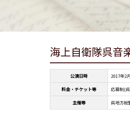
海上自衛隊呉音
公演日時
2017年2
料金・チケット等
応募制(
主催等
呉地方総監