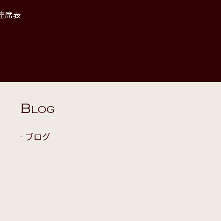
座席表
B
LOG
ブログ