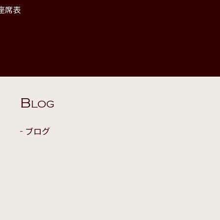
座席表
B
LOG
ブログ