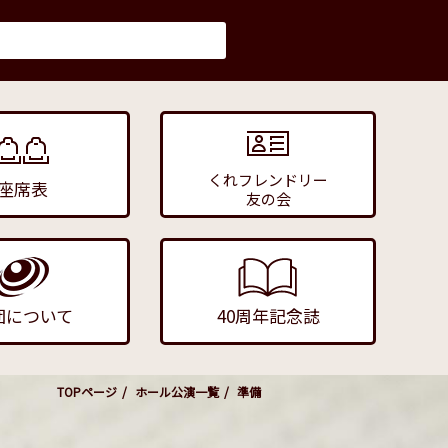
くれフレンドリー
座席表
友の会
団について
40周年記念誌
TOPページ
ホール公演一覧
準備