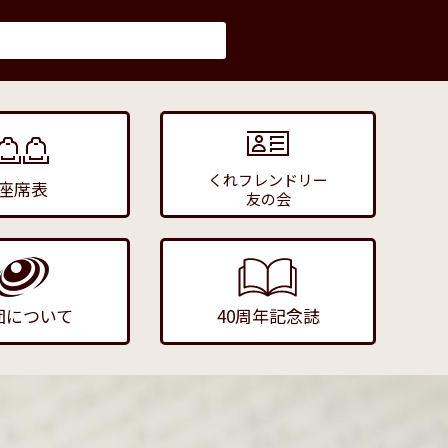
くれフレンドリー
座席表
友の会
団について
40周年記念誌