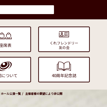
くれフレンドリー
座席表
友の会
団について
40周年記念誌
ホール公演一覧
主催者様の要望により非公開