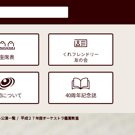
くれフレンドリー
座席表
友の会
団について
40周年記念誌
ル公演一覧
平成２７年度オーケストラ鑑賞教室