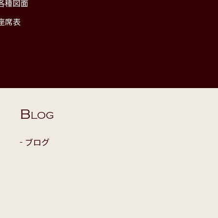
各種図面
座席表
B
LOG
ブログ