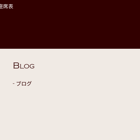
座席表
B
LOG
ブログ