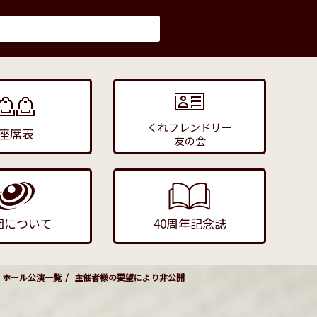
くれフレンドリー
座席表
友の会
団について
40周年記念誌
ホール公演一覧
主催者様の要望により非公開