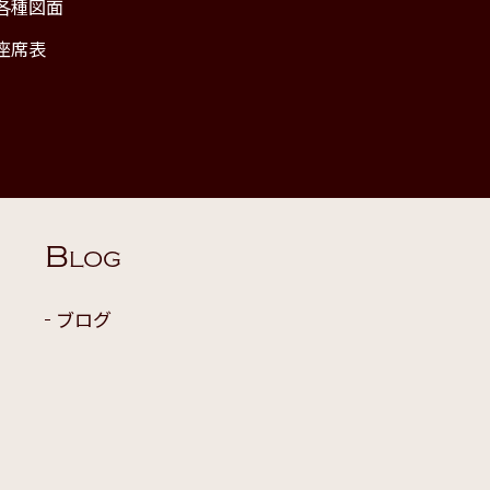
各種図面
座席表
B
LOG
ブログ