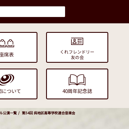
くれフレンドリー
座席表
友の会
団について
40周年記念誌
ル公演一覧
第54回 呉地区高等学校連合音楽会