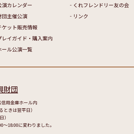
公演カレンダー
くれフレンドリー友の会
財団主催公演
リンク
チケット販売情報
プレイガイド・購入案内
ホール公演一覧
興財団
号 呉信用金庫ホール内
たるときは翌平日）
毎日）
00～18:00に変わりました。