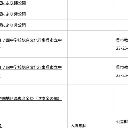
望により非公開
望により非公開
望により非公開
４７回中学校総合文化行事呉市立中
呉市教
会
23-25
４７回中学校総合文化行事呉市立中
呉市教
会
23-25
中国地区高専音楽祭（吹奏楽の部）
公益財
ス
入場無料