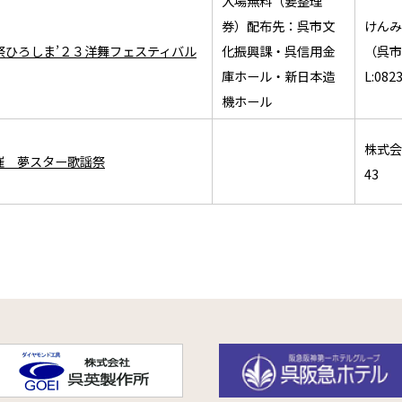
入場無料（要整理
券）配布先：呉市文
けんみ
祭ひろしま’２３洋舞フェスティバル
化振興課・呉信用金
（呉市
庫ホール・新日本造
L:082
機ホール
株式会社
催 夢スター歌謡祭
43