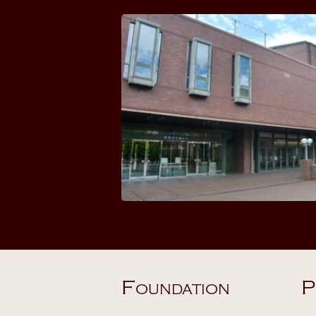
F
P
OUNDATION