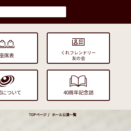
くれフレンドリー
座席表
友の会
団について
40周年記念誌
TOPページ
ホール公演一覧