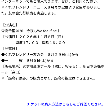
インターネットでもご購入できます。ぜひ、ご利用ください。
※くれフレンドリーニュース８月号の記載より変更がありまし
た。友の会先行販売を実施します。
【公演名】
森高千里2026 今夜もWe feel fine♪
【公演日】２０２６年１１月８日（日）
開演１7：００ 開場１6：００
【発売日】
●くれフレンドリー友の会 ８月２９日(土)から
●一 般 ９月５日(土)から
【販売場所】呉信用金庫ホール（窓口、Ｗｅｂ）、新日本造機ホ
ール（窓口）
※「座席引換券」の販売となり、座席の指定はできません。
チケットの購入方法はこちらをご確認ください。