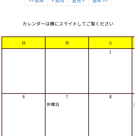
<< 前年
< 前月
翌月 >
翌年 >>
カレンダーは横にスライドしてご覧ください
日
月
火
1
6
7
8
休館日