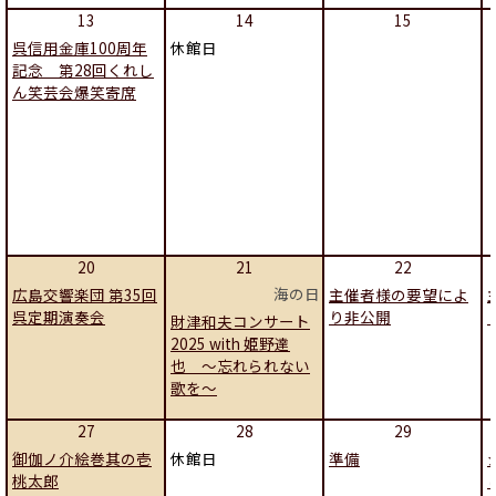
13
14
15
呉信用金庫100周年
休館日
記念 第28回くれし
ん笑芸会爆笑寄席
20
21
22
海の日
広島交響楽団 第35回
主催者様の要望によ
呉定期演奏会
り非公開
財津和夫コンサート
2025 with 姫野達
也 ～忘れられない
歌を～
27
28
29
御伽ノ介絵巻其の壱
休館日
準備
桃太郎