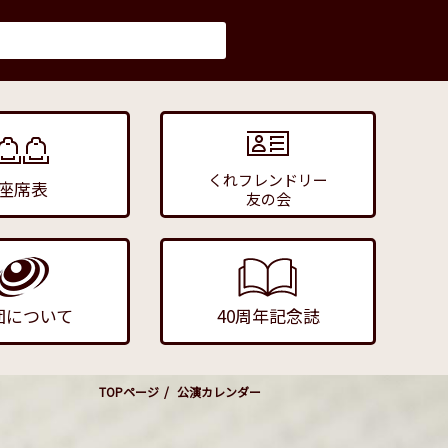
くれフレンドリー
座席表
友の会
団について
40周年記念誌
TOPページ
公演カレンダー