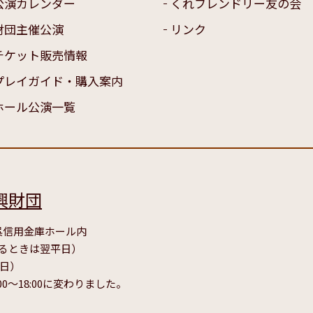
公演カレンダー
くれフレンドリー友の会
財団主催公演
リンク
チケット販売情報
プレイガイド・購入案内
ホール公演一覧
興財団
号 呉信用金庫ホール内
たるときは翌平日）
毎日）
00～18:00に変わりました。