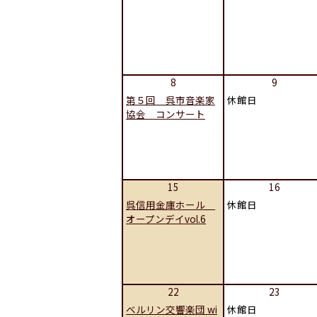
8
9
第５回 呉市音楽家
休館日
協会 コンサート
15
16
呉信用金庫ホール
休館日
オープンデイvol.6
22
23
ベルリン交響楽団 wi
休館日