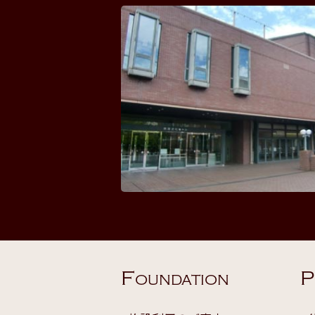
F
P
OUNDATION