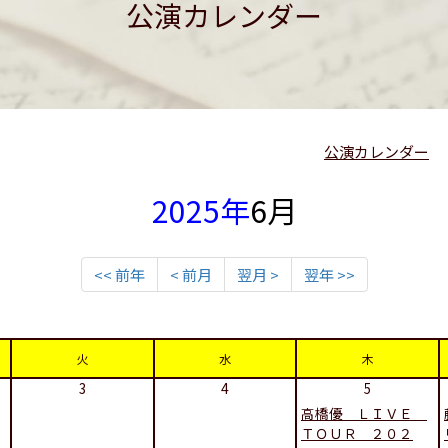
公演カレンダー
公演カレンダー
2025年
6月
<< 前年
< 前月
翌月 >
翌年 >>
火
水
木
3
4
5
高橋優 ＬＩＶＥ
ＴＯＵＲ ２０２