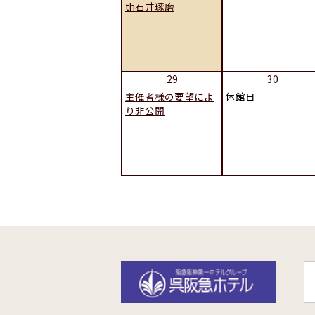
th石井琢磨
29
30
主催者様の要望によ
休館日
り非公開