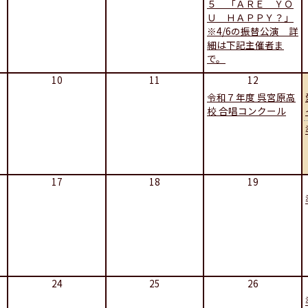
５ 「ＡＲＥ ＹＯ
Ｕ ＨＡＰＰＹ？」
※4/6の振替公演 詳
細は下記主催者ま
で。
10
11
12
令和７年度 呉宮原高
校 合唱コンクール
17
18
19
24
25
26