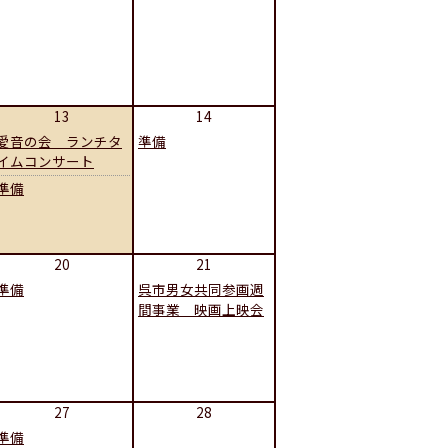
13
14
愛音の会 ランチタ
準備
イムコンサート
準備
20
21
準備
呉市男女共同参画週
間事業 映画上映会
27
28
準備