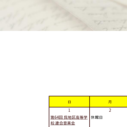
日
月
1
2
第64回 呉地区高等学
休館日
校 連合音楽会