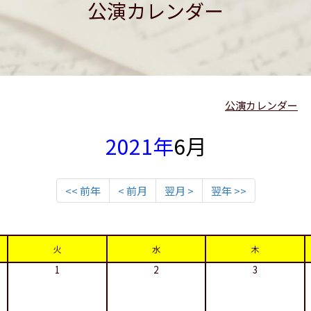
公演カレンダー
公演カレンダー
2021年
6月
<< 前年
< 前月
翌月 >
翌年 >>
火
水
木
1
2
3