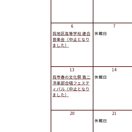
6
7
呉地区高等学校 連合
休館日
音楽会（中止となり
ました）
13
14
呉市春の文化祭 第二
休館日
洋楽部合唱フェステ
ィバル（中止となり
ました）
20
21
休館日