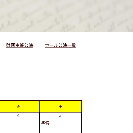
財団主催公演
ホール公演一覧
金
土
4
5
準備