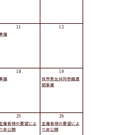
11
12
準備
18
19
準備
呉市男女共同参画週
間事業
25
26
主催者様の要望によ
主催者様の要望によ
り非公開
り非公開