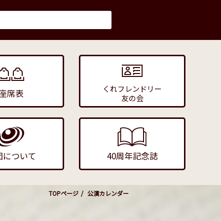
くれフレンドリー
座席表
友の会
団について
40周年記念誌
TOPページ
公演カレンダー