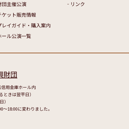
財団主催公演
リンク
チケット販売情報
プレイガイド・購入案内
ホール公演一覧
興財団
号 呉信用金庫ホール内
たるときは翌平日）
毎日）
00～18:00に変わりました。