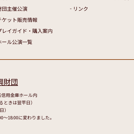
財団主催公演
リンク
チケット販売情報
プレイガイド・購入案内
ホール公演一覧
興財団
号 呉信用金庫ホール内
たるときは翌平日）
毎日）
00～18:00に変わりました。