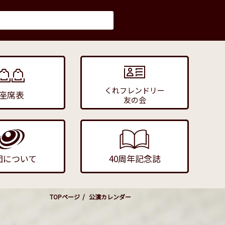
くれフレンドリー
座席表
友の会
団について
40周年記念誌
TOPページ
公演カレンダー