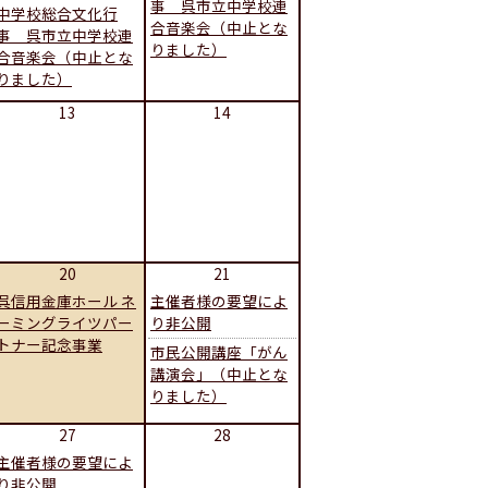
事 呉市立中学校連
中学校総合文化行
合音楽会（中止とな
事 呉市立中学校連
りました）
合音楽会（中止とな
りました）
13
14
20
21
呉信用金庫ホール ネ
主催者様の要望によ
ーミングライツパー
り非公開
トナー記念事業
市民公開講座「がん
講演会」（中止とな
りました）
27
28
主催者様の要望によ
り非公開