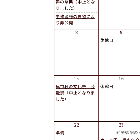
舞の祭典（中止とな
りました）
主催者様の要望によ
り非公開
8
9
休館日
15
16
呉市秋の文化祭 芸
休館日
能祭（中止となりま
した）
22
23
勤労感謝の
準備