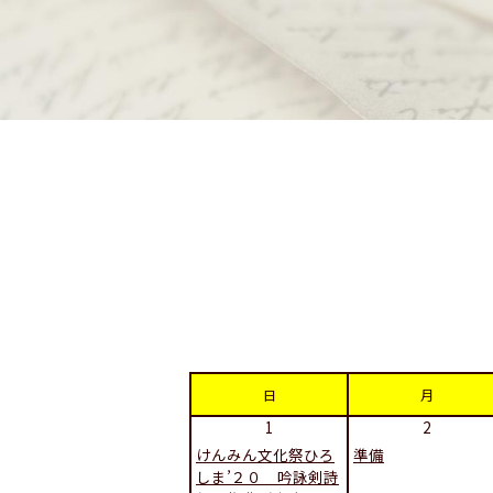
日
月
1
2
けんみん文化祭ひろ
準備
しま’２０ 吟詠剣詩