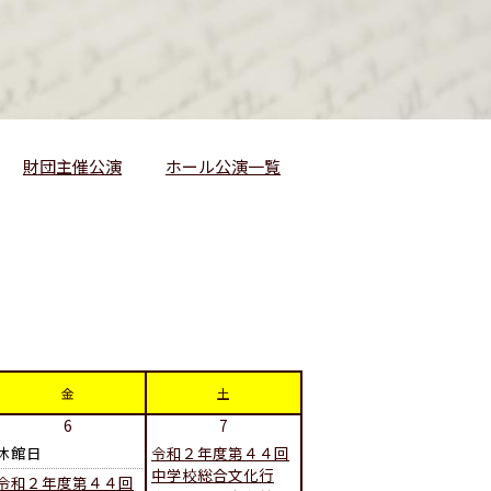
財団主催公演
ホール公演一覧
金
土
6
7
休館日
令和２年度第４４回
中学校総合文化行
令和２年度第４４回