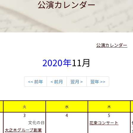
公演カレンダー
公演カレンダー
2020年
11月
<< 前年
< 前月
翌月 >
翌年 >>
火
水
木
3
4
5
文化の日
花束コンサート
大之木グループ創業