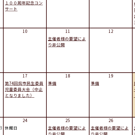
１００周年記念コン
サート
10
11
12
主催者様の要望によ
り非公開
17
18
19
第74回呉市民生委員
準備
準備
児童委員大会（中止
となりました）
24
25
26
日
休館日
主催者様の要望によ
主催者様の要望によ
り非公開
り非公開