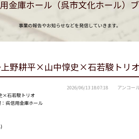
用金庫ホール（呉市文化ホール）ブ
事業の報告やお知らせなどを発信していきます。
◇上野耕平×山中惇史×石若駿トリ
2026/06/13 18:07:18 アンコー
史×石若駿トリオ
場：呉信用金庫ホール
)