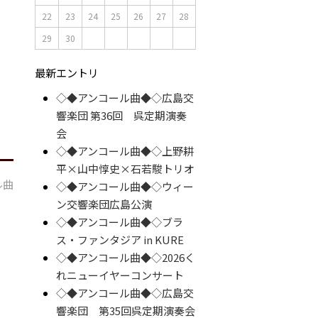
22
23
24
25
26
27
28
29
30
最新エントリ
◇◆アンコール曲◆◇広島交
響楽団 第36回 呉定期演奏
会
◇◆アンコール曲◆◇上野耕
平×山中惇史×石若駿トリオ
ル曲
◇◆アンコール曲◆◇ウィー
ン交響楽団広島公演
◇◆アンコール曲◆◇ブラ
ス・ファンタジア in KURE
◇◆アンコール曲◆◇2026く
れニューイヤーコンサート
◇◆アンコール曲◆◇広島交
響楽団 第35回呉定期演奏会