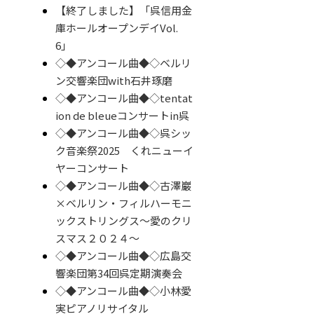
【終了しました】「呉信用金
庫ホールオープンデイVol.
6」
◇◆アンコール曲◆◇ベルリ
ン交響楽団with石井琢磨
◇◆アンコール曲◆◇tentat
ion de bleueコンサートin呉
◇◆アンコール曲◆◇呉シッ
ク音楽祭2025 くれニューイ
ヤーコンサート
◇◆アンコール曲◆◇古澤巖
×ベルリン・フィルハーモニ
ックストリングス～愛のクリ
スマス２０２４～
◇◆アンコール曲◆◇広島交
響楽団第34回呉定期演奏会
◇◆アンコール曲◆◇小林愛
実ピアノリサイタル