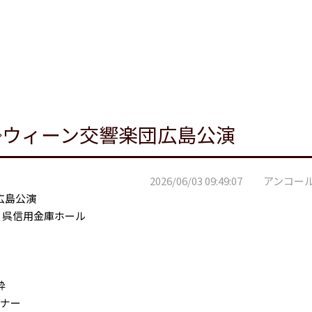
◇ウィーン交響楽団広島公演
2026/06/03 09:49:07 アンコー
広島公演
：呉信用金庫ホール
粋
クナー