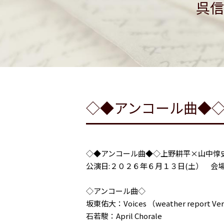
呉信
◇◆アンコール曲◆
◇◆アンコール曲◆◇上野耕平×山中惇
公演日:２０２６年６月１３日(土） 会
◇アンコール曲◇
坂東佑大：Voices （weather report Ver.
石若駿：April Chorale