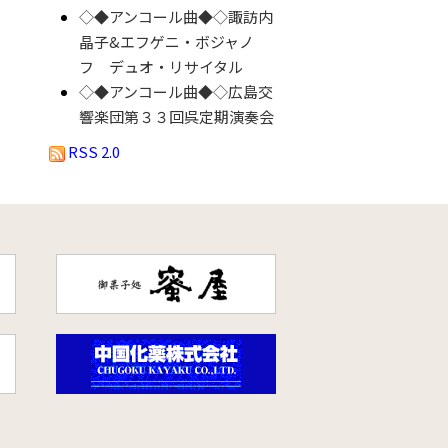
◇◆アンコール曲◆◇諏訪内
晶子&エフゲニ・ボジャノ
フ デュオ・リサイタル
◇◆アンコール曲◆◇広島交
響楽団第３３回呉定期演奏会
RSS 2.0