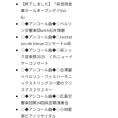
【終了しました】「呉信用金
庫ホールオープンデイVol.
6」
◇◆アンコール曲◆◇ベルリ
ン交響楽団with石井琢磨
◇◆アンコール曲◆◇tentat
ion de bleueコンサートin呉
◇◆アンコール曲◆◇呉シッ
ク音楽祭2025 くれニューイ
ヤーコンサート
◇◆アンコール曲◆◇古澤巖
×ベルリン・フィルハーモニ
ックストリングス～愛のクリ
スマス２０２４～
◇◆アンコール曲◆◇広島交
響楽団第34回呉定期演奏会
◇◆アンコール曲◆◇小林愛
実ピアノリサイタル