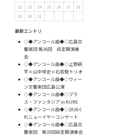
22
23
24
25
26
27
28
29
30
31
最新エントリ
◇◆アンコール曲◆◇広島交
響楽団 第36回 呉定期演奏
会
◇◆アンコール曲◆◇上野耕
平×山中惇史×石若駿トリオ
◇◆アンコール曲◆◇ウィー
ン交響楽団広島公演
◇◆アンコール曲◆◇ブラ
ス・ファンタジア in KURE
◇◆アンコール曲◆◇2026く
れニューイヤーコンサート
◇◆アンコール曲◆◇広島交
響楽団 第35回呉定期演奏会