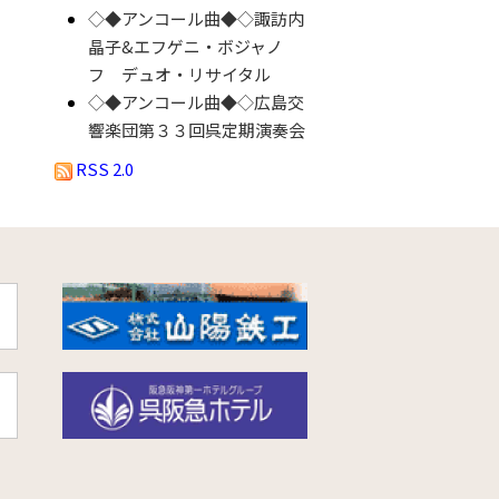
◇◆アンコール曲◆◇諏訪内
晶子&エフゲニ・ボジャノ
フ デュオ・リサイタル
◇◆アンコール曲◆◇広島交
響楽団第３３回呉定期演奏会
RSS 2.0