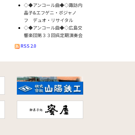
◇◆アンコール曲◆◇諏訪内
晶子&エフゲニ・ボジャノ
フ デュオ・リサイタル
◇◆アンコール曲◆◇広島交
響楽団第３３回呉定期演奏会
RSS 2.0