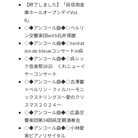
【終了しました】「呉信用金
庫ホールオープンデイVol.
6」
◇◆アンコール曲◆◇ベルリ
ン交響楽団with石井琢磨
◇◆アンコール曲◆◇tentat
ion de bleueコンサートin呉
◇◆アンコール曲◆◇呉シッ
ク音楽祭2025 くれニューイ
ヤーコンサート
◇◆アンコール曲◆◇古澤巖
×ベルリン・フィルハーモニ
ックストリングス～愛のクリ
スマス２０２４～
◇◆アンコール曲◆◇広島交
響楽団第34回呉定期演奏会
◇◆アンコール曲◆◇小林愛
実ピアノリサイタル