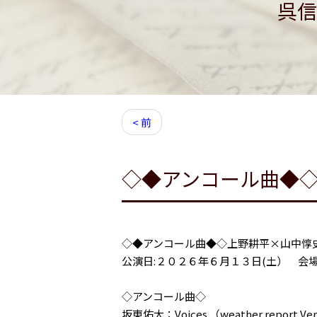
呉信
< 前
◇◆アンコール曲◆
◇◆アンコール曲◆◇上野耕平×山中惇
公演日:２０２６年６月１３日(土） 会
◇アンコール曲◇
坂東佑大：Voices （weather report Ver.