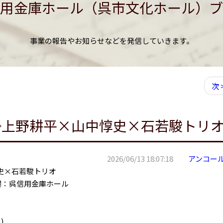
用金庫ホール（呉市文化ホール）ブ
事業の報告やお知らせなどを発信していきます。
次 
◇上野耕平×山中惇史×石若駿トリ
2026/06/13 18:07:18
アンコー
史×石若駿トリオ
場：呉信用金庫ホール
)