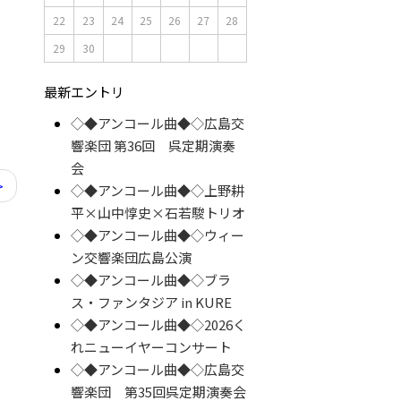
22
23
24
25
26
27
28
29
30
最新エントリ
◇◆アンコール曲◆◇広島交
響楽団 第36回 呉定期演奏
会
>
◇◆アンコール曲◆◇上野耕
平×山中惇史×石若駿トリオ
◇◆アンコール曲◆◇ウィー
ン交響楽団広島公演
◇◆アンコール曲◆◇ブラ
ス・ファンタジア in KURE
◇◆アンコール曲◆◇2026く
れニューイヤーコンサート
◇◆アンコール曲◆◇広島交
響楽団 第35回呉定期演奏会